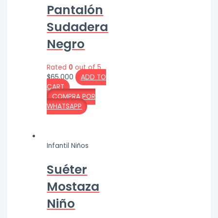
Pantalón
Sudadera
Negro
Rated
0
out of 5
$
65,000
ADD TO
CART
COMPRA POR
WHATSAPP
Infantil Niños
Suéter
Mostaza
Niño