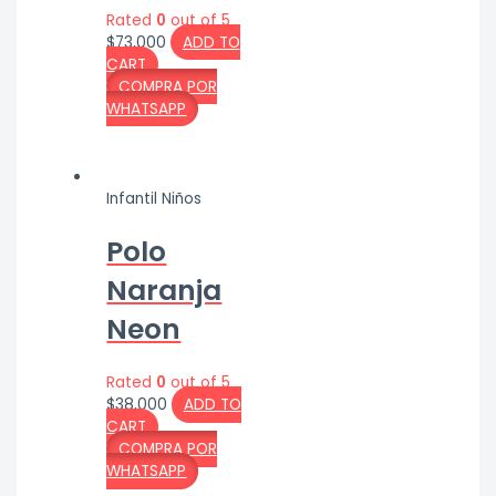
Rated
0
out of 5
$
73,000
ADD TO
CART
COMPRA POR
WHATSAPP
Infantil Niños
Polo
Naranja
Neon
Rated
0
out of 5
$
38,000
ADD TO
CART
COMPRA POR
WHATSAPP