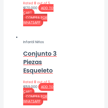
Rated
0
out of 5
$
170,000
ADD TO
CART
COMPRA POR
WHATSAPP
Infantil Niños
Conjunto 3
Piezas
Esqueleto
Rated
0
out of 5
$
159,000
ADD TO
CART
COMPRA POR
WHATSAPP