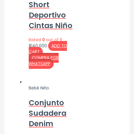
Short
Deportivo
Cintas Niño
Rated
0
out of 5
$
140,000
ADD TO
CART
COMPRA POR
WHATSAPP
Bebé Niño
Conjunto
Sudadera
Denim