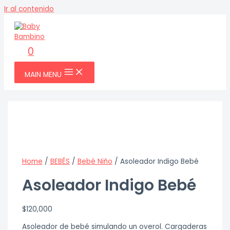
Ir al contenido
0
MAIN MENU
Home
/
BEBÉS
/
Bebé Niño
/ Asoleador Indigo Bebé
Asoleador Indigo Bebé
$
120,000
Asoleador de bebé simulando un overol. Cargaderas