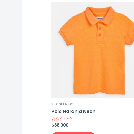
Infantil Niños
Polo Naranja Neon
$
38,000
Rated
0
out