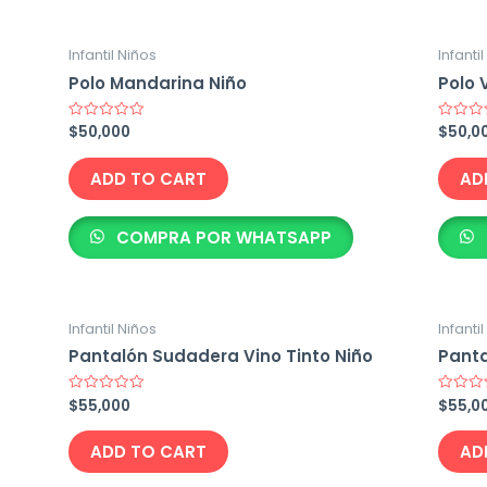
Infantil Niños
Infanti
Polo Mandarina Niño
Polo 
$
50,000
$
50,0
Rated
Rated
0
0
out
out
of
of
ADD TO CART
AD
5
5
COMPRA POR WHATSAPP
Infantil Niños
Infanti
Pantalón Sudadera Vino Tinto Niño
Panta
$
55,000
$
55,0
Rated
Rated
0
0
out
out
of
of
ADD TO CART
AD
5
5