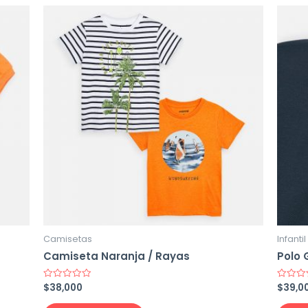
Camisetas
Infanti
Camiseta Naranja / Rayas
Polo 
$
38,000
$
39,0
Rated
Rated
0
0
out
out