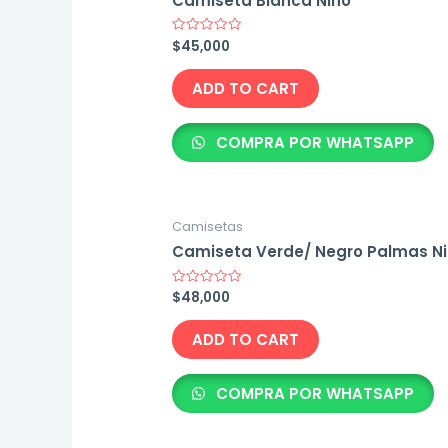
Camiseta Blanca Niño
$
45,000
Rated
0
out
of
ADD TO CART
5
COMPRA POR WHATSAPP
Camisetas
Camiseta Verde/ Negro Palmas N
$
48,000
Rated
0
out
of
ADD TO CART
5
COMPRA POR WHATSAPP