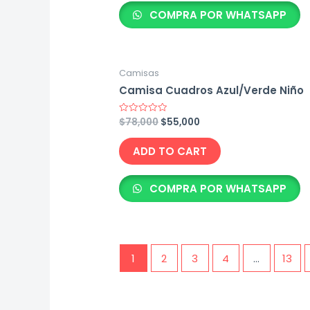
COMPRA POR WHATSAPP
Camisas
Camisa Cuadros Azul/Verde Niño
Original
Current
$
78,000
$
55,000
Rated
0
price
price
out
was:
is:
of
ADD TO CART
5
$78,000.
$55,000.
COMPRA POR WHATSAPP
1
2
3
4
…
13