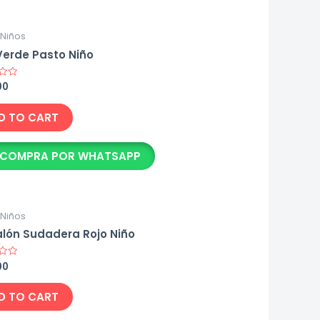
l Niños
Verde Pasto Niño
00
D TO CART
COMPRA POR WHATSAPP
l Niños
lón Sudadera Rojo Niño
00
D TO CART