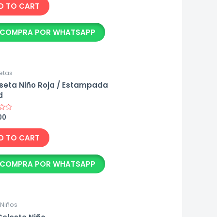
D TO CART
COMPRA POR WHATSAPP
etas
eta Niño Roja / Estampada
d
00
D TO CART
COMPRA POR WHATSAPP
l Niños