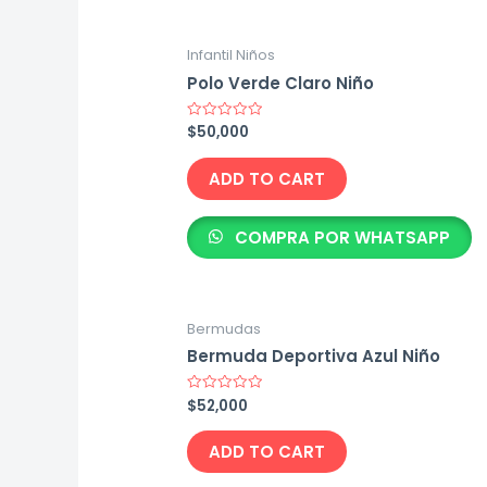
Infantil Niños
Polo Verde Claro Niño
$
50,000
Rated
0
out
of
ADD TO CART
5
COMPRA POR WHATSAPP
Bermudas
Bermuda Deportiva Azul Niño
$
52,000
Rated
0
out
of
ADD TO CART
5