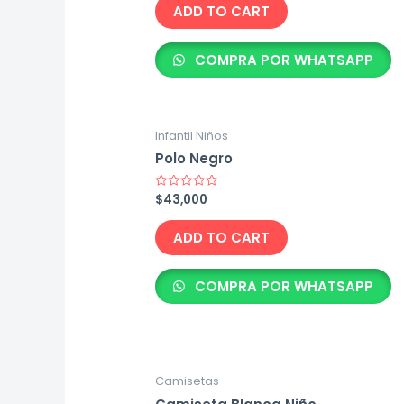
of
ADD TO CART
5
COMPRA POR WHATSAPP
Infantil Niños
Polo Negro
$
43,000
Rated
0
out
of
ADD TO CART
5
COMPRA POR WHATSAPP
Camisetas