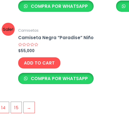
COMPRA POR WHATSAPP
Sale!
Camisetas
Camiseta Negra “Paradise” Niño
$
55,000
Rated
0
out
of
ADD TO CART
5
COMPRA POR WHATSAPP
14
15
→