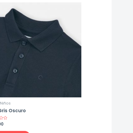
l Niños
Gris Oscuro
00