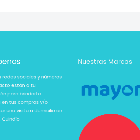
íbenos
Nuestras Marcas
 redes sociales y números
acto están a tu
ión para brindarte
a en tus compras y/o
r una visita a domicilio en
 Quindío