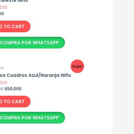
Celeste Niño
00
D TO CART
COMPRA POR WHATSAPP
Sale!
as
a Cuadros Azul/Naranja Niño
Original
Current
00
$
50,000
price
price
was:
is:
D TO CART
$83,000.
$50,000.
COMPRA POR WHATSAPP