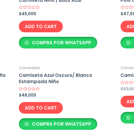
Camiseta Niño / Buzo Azul
Polo 
$
45,000
$
47,0
Rated
Rated
0
0
out
out
of
of
ADD TO CART
AD
5
5
COMPRA POR WHATSAPP
Camisetas
Camis
iño
Camiseta Azul Oscuro/ Blanco
Camis
Estampada Niño
$
83,0
Rated
0
$
48,000
Rated
out
0
of
AD
out
5
of
ADD TO CART
5
COMPRA POR WHATSAPP