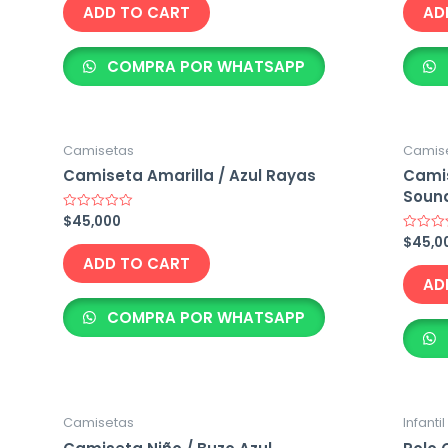
of
of
ADD TO CART
AD
5
5
COMPRA POR WHATSAPP
Camisetas
Camis
Camiseta Amarilla / Azul Rayas
Camis
Soun
$
45,000
Rated
0
$
45,0
Rated
out
0
of
ADD TO CART
out
5
of
AD
5
COMPRA POR WHATSAPP
Camisetas
Infanti