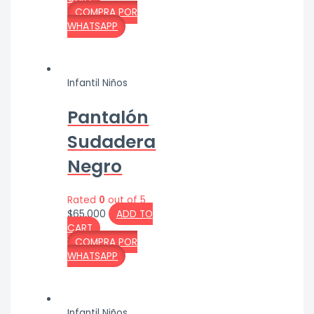
COMPRA POR
WHATSAPP
Infantil Niños
Pantalón
Sudadera
Negro
Rated
0
out of 5
$
65,000
ADD TO
CART
COMPRA POR
WHATSAPP
Infantil Niños