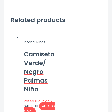
Related products
Infantil Niños
Camiseta
Verde/
Negro
Palmas
Niño
Rated
0
out of 5
$
48,000
ADD TO
CART