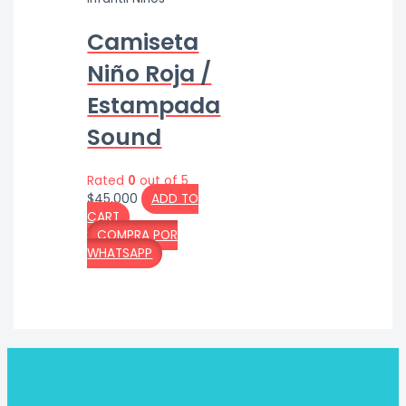
Camiseta
Niño Roja /
Estampada
Sound
Rated
0
out of 5
$
45,000
ADD TO
CART
COMPRA POR
WHATSAPP