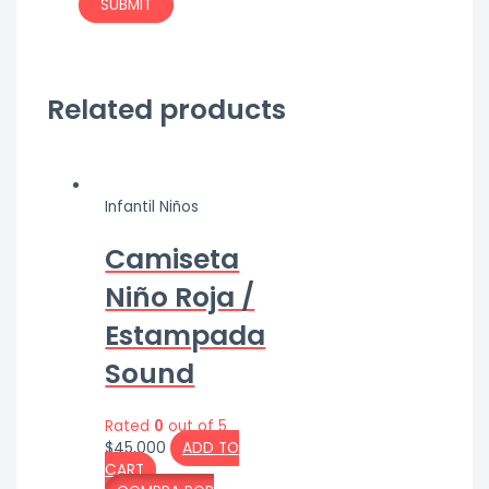
Related products
Infantil Niños
Camiseta
Niño Roja /
Estampada
Sound
Rated
0
out of 5
$
45,000
ADD TO
CART