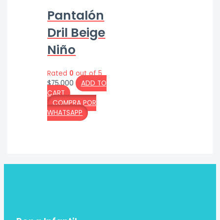
Pantalón
Dril Beige
Niño
Rated
0
out of 5
$
75,000
ADD TO
CART
COMPRA POR
WHATSAPP