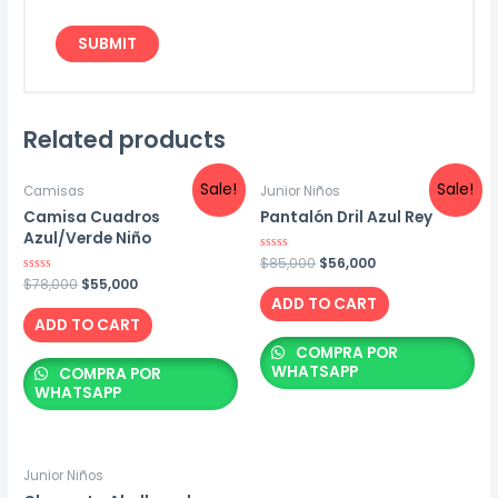
Related products
Sale!
Sale!
Camisas
Junior Niños
Camisa Cuadros
Pantalón Dril Azul Rey
Azul/Verde Niño
Original
Current
Rated
$
85,000
$
56,000
0
price
price
Original
Current
Rated
$
78,000
$
55,000
out
0
was:
is:
of
price
price
ADD TO CART
out
5
$85,000.
$56,000.
was:
is:
of
ADD TO CART
5
$78,000.
$55,000.
COMPRA POR
WHATSAPP
COMPRA POR
WHATSAPP
Junior Niños