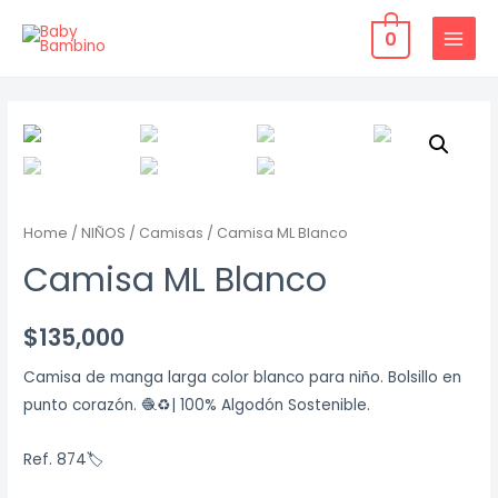
Ir
0
al
MAIN
contenido
MENU
Home
/
NIÑOS
/
Camisas
/ Camisa ML Blanco
Camisa ML Blanco
$
135,000
Camisa de manga larga color blanco para niño. Bolsillo en
punto corazón. 🧶♻️| 100% Algodón Sostenible.
Ref. 874🏷