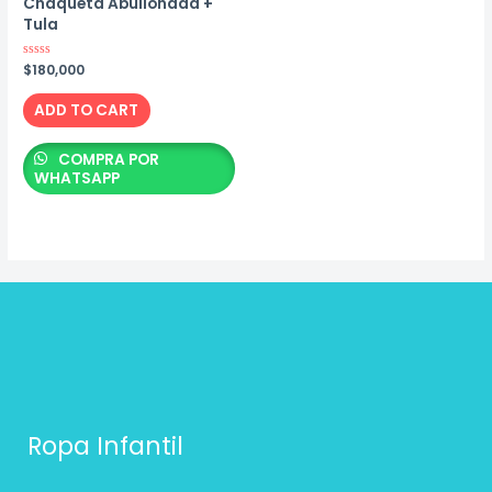
Chaqueta Abullonada +
Tula
Rated
$
180,000
0
out
of
ADD TO CART
5
COMPRA POR
WHATSAPP
Ropa Infantil