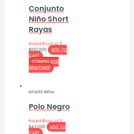
Conjunto
Niño Short
Rayas
Rated
0
out of 5
$
100,000
ADD TO
CART
COMPRA POR
WHATSAPP
Infantil Niños
Polo Negro
Rated
0
out of 5
$
43,000
ADD TO
CART