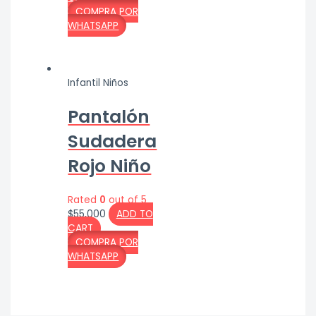
COMPRA POR
WHATSAPP
Infantil Niños
Pantalón
Sudadera
Rojo Niño
Rated
0
out of 5
$
55,000
ADD TO
CART
COMPRA POR
WHATSAPP