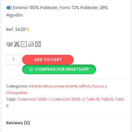
| Exterior 100% Poliéster, Forro 72% Poliéster, 28%
Algodón.
Ref. 3429
Chaqueta
ADD TO CART
Cortavientos
COMPRAR POR WHATSAPP
Gris
Claro
Categories:
Infantil Niños
,
Linea Infantil
,
NIÑOS
,
Sacos y
quantity
Chaquetas
Tags:
Colección 2025-1
,
Colección 2025-2
,
Talla 10
,
Talla 5
,
Talla
6
Reviews (0)