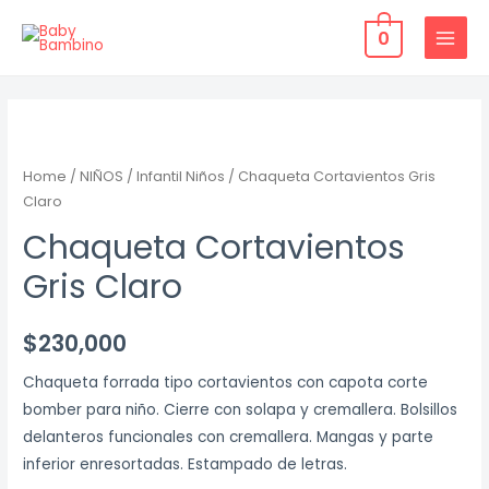
Ir
0
al
MAIN
contenido
MENU
Home
/
NIÑOS
/
Infantil Niños
/ Chaqueta Cortavientos Gris
Claro
Chaqueta Cortavientos
Gris Claro
$
230,000
Chaqueta forrada tipo cortavientos con capota corte
bomber para niño. Cierre con solapa y cremallera. Bolsillos
delanteros funcionales con cremallera. Mangas y parte
inferior enresortadas. Estampado de letras.