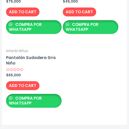
Rated
$
75,000
Rated
$
45,000
0
0
out
out
of
of
ADD TO CART
ADD TO CART
5
5
COMPRA POR
COMPRA POR
WHATSAPP
WHATSAPP
Infantil Niños
Pantalón Sudadera Gris
Niño
Rated
$
65,000
0
out
of
ADD TO CART
5
COMPRA POR
WHATSAPP