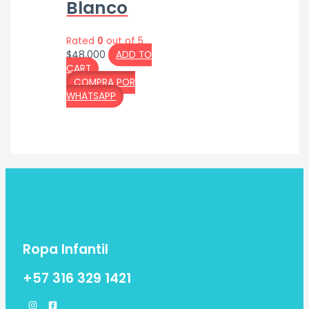
Blanco
Rated
0
out of 5
$
48,000
ADD TO
CART
COMPRA POR
WHATSAPP
Ropa Infantil
+57 316 329 1421