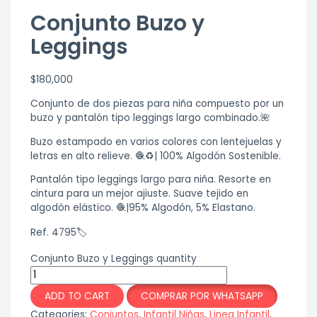
Conjunto Buzo y
Leggings
$
180,000
Conjunto de dos piezas para niña compuesto por un
buzo y pantalón tipo leggings largo combinado.🌺
Buzo estampado en varios colores con lentejuelas y
letras en alto relieve. 🧶♻️| 100% Algodón Sostenible.
Pantalón tipo leggings largo para niña. Resorte en
cintura para un mejor ajiuste. Suave tejido en
algodón elástico. 🧶|95% Algodón, 5% Elastano.
Ref. 4795🏷
Conjunto Buzo y Leggings quantity
ADD TO CART
COMPRAR POR WHATSAPP
Categories:
Conjuntos
,
Infantil Niñas
,
Linea Infantil
,