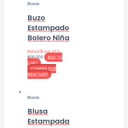
Blusas
Buzo
Estampado
Bolero Niña
Rated
0
out of 5
$
58,000
ADD TO
CART
COMPRA POR
WHATSAPP
Blusas
Blusa
Estampada