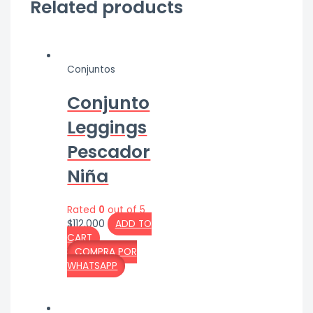
Related products
Conjuntos
Conjunto
Leggings
Pescador
Niña
Rated
0
out of 5
$
112,000
ADD TO
CART
COMPRA POR
WHATSAPP