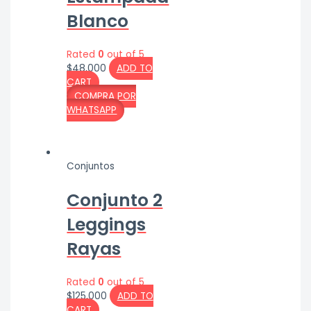
Blanco
Rated
0
out of 5
$
48,000
ADD TO
CART
COMPRA POR
WHATSAPP
Conjuntos
Conjunto 2
Leggings
Rayas
Rated
0
out of 5
$
125,000
ADD TO
CART