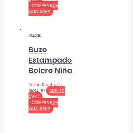
COMPRA POR
WHATSAPP
Blusas
Buzo
Estampado
Bolero Niña
Rated
0
out of 5
$
58,000
ADD TO
CART
COMPRA POR
WHATSAPP