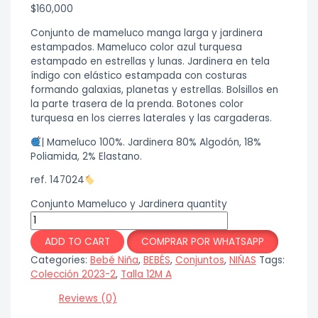
$
160,000
Conjunto de mameluco manga larga y jardinera
estampados. Mameluco color azul turquesa
estampado en estrellas y lunas. Jardinera en tela
índigo con elástico estampada con costuras
formando galaxias, planetas y estrellas. Bolsillos en
la parte trasera de la prenda. Botones color
turquesa en los cierres laterales y las cargaderas.
| Mameluco 100%. Jardinera 80% Algodón, 18%
Poliamida, 2% Elastano.
ref. 147024
Conjunto Mameluco y Jardinera quantity
ADD TO CART
COMPRAR POR WHATSAPP
Categories:
Bebé Niña
,
BEBÉS
,
Conjuntos
,
NIÑAS
Tags:
Colección 2023-2
,
Talla 12M A
Reviews (0)