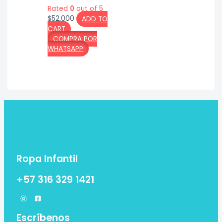
Rated
0
out of 5
$
52,000
ADD TO
CART
COMPRA POR
WHATSAPP
Ropa Infantil
+57 316 329 1421
Escríbenos