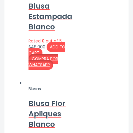
Blusa
Estampada
Blanco
Rated
0
out of 5
$
48,000
ADD TO
CART
COMPRA POR
WHATSAPP
Blusas
Blusa Flor
Apliques
Blanco