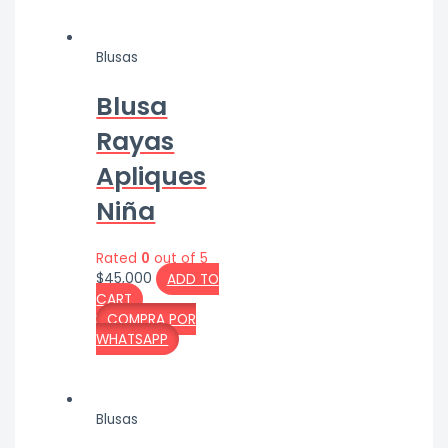
Blusas
Blusa
Rayas
Apliques
Niña
Rated
0
out of 5
$
45,000
ADD TO
CART
COMPRA POR
WHATSAPP
Blusas