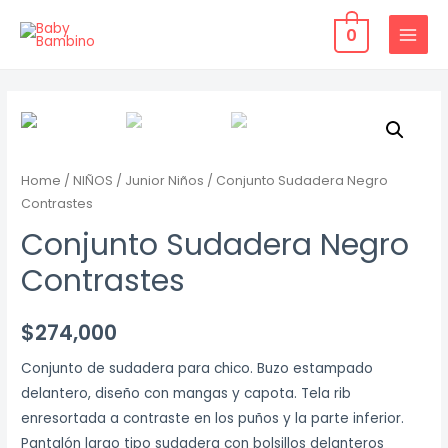
Ir
0
al
MAIN
contenido
MENU
Home
/
NIÑOS
/
Junior Niños
/ Conjunto Sudadera Negro
Contrastes
Conjunto Sudadera Negro
Contrastes
$
274,000
Conjunto de sudadera para chico. Buzo estampado
delantero, diseño con mangas y capota. Tela rib
enresortada a contraste en los puños y la parte inferior.
Pantalón largo tipo sudadera con bolsillos delanteros