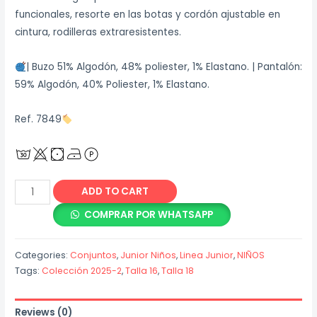
funcionales, resorte en las botas y cordón ajustable en
cintura, rodilleras extraresistentes.
| Buzo 51% Algodón, 48% poliester, 1% Elastano. | Pantalón:
59% Algodón, 40% Poliester, 1% Elastano.
Ref. 7849
Conjunto
ADD TO CART
Sudadera
COMPRAR POR WHATSAPP
Negro
Contrastes
Categories:
Conjuntos
,
Junior Niños
,
Linea Junior
,
NIÑOS
quantity
Tags:
Colección 2025-2
,
Talla 16
,
Talla 18
Reviews (0)