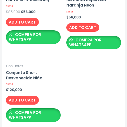
Naranja Neon
Original
Current
Rated
$
85,000
$
56,000
0
price
price
Rated
$
56,000
out
0
was:
is:
of
ADD TO CART
out
5
$85,000.
$56,000.
of
ADD TO CART
5
COMPRA POR
WHATSAPP
COMPRA POR
WHATSAPP
Conjuntos
Conjunto Short
Desvanecido Niño
Rated
$
120,000
0
out
of
ADD TO CART
5
COMPRA POR
WHATSAPP