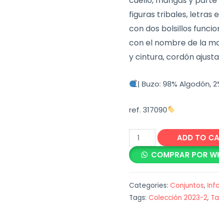
cuello, mangas y parte 
figuras tribales, letras
con dos bolsillos funci
con el nombre de la ma
y cintura, cordón ajusta
| Buzo: 98% Algodón, 2
ref. 317090
Conjunto
ADD TO C
Sudadera
COMPRAR POR W
Oso
quantity
Categories:
Conjuntos
,
Inf
Tags:
Colección 2023-2
,
Ta