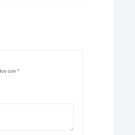
dos con
*