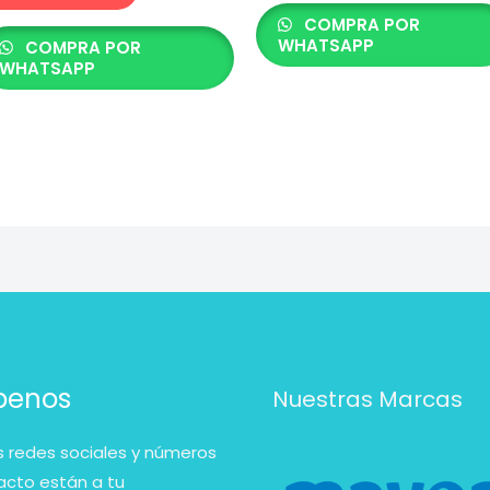
COMPRA POR
WHATSAPP
COMPRA POR
WHATSAPP
íbenos
Nuestras Marcas
 redes sociales y números
acto están a tu