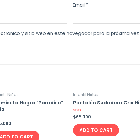
Email
*
ctrónico y sitio web en este navegador para la próxima ve
antil Niños
Infantil Niños
miseta Negra “Paradise”
Pantalón Sudadera Gris N
ño
$
65,000
Rated
0
5,000
ed
out
of
ADD TO CART
5
ADD TO CART