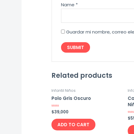
Name
*
Guardar mi nombre, correo ele
Related products
Infantil Niños
Inf
Polo Gris Oscuro
Ca
Ni
$
39,000
Rated
0
$
5
Rat
out
0
of
ADD TO CART
out
5
of
5