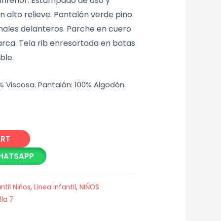
inferior. Estampado de oso y
 en alto relieve. Pantalón verde pino
onales delanteros. Parche en cuero
rca. Tela rib enresortada en botas
ble.
% Viscosa. Pantalón: 100% Algodón.
ART
HATSAPP
antil Niños
,
Linea Infantil
,
NIÑOS
lla 7