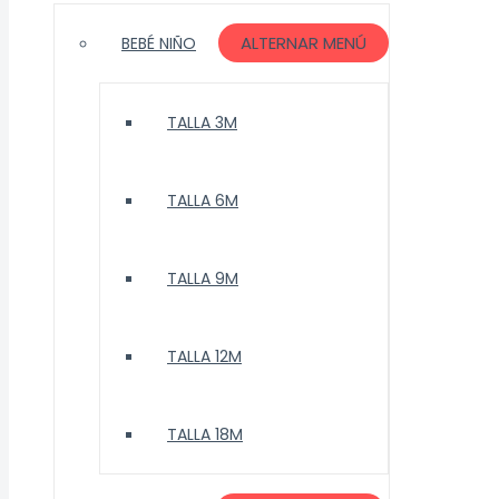
ALTERNAR MENÚ
BEBÉ NIÑO
TALLA 3M
TALLA 6M
TALLA 9M
TALLA 12M
TALLA 18M