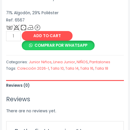
71% Algodón, 29% Poliéster
Ref. 6567
Jogger
ADD TO CART
Negro
COMPRAR POR WHATSAPP
Cargo
Cortes
Categories:
Junior Niños
,
Linea Junior
,
NIÑOS
,
Pantalones
Laterales
Tags:
Colección 2026-1
,
Talla 10
,
Talla 14
,
Talla 16
,
Talla 18
quantity
Reviews (0)
Reviews
There are no reviews yet.