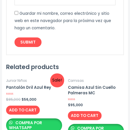
Guardar mi nombre, correo electrónico y sitio
web en este navegador para la próxima vez que
haga un comentario.
Related products
Sale!
Junior Niños
Camisas
Pantalón Dril Azul Rey
Camisa Azul Sin Cuello
Palmeras MC
Original
Current
Rated
$
85,000
$
56,000
0
price
price
Rated
$
95,000
out
0
was:
is:
of
ADD TO CART
out
5
$85,000.
$56,000.
of
ADD TO CART
5
COMPRA POR
WHATSAPP
COMPRA POR