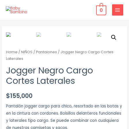
Ir
0
al
MAIN
contenido
MENU
Home
/
NIÑOS
/
Pantalones
/ Jogger Negro Cargo Cortes
Laterales
Jogger Negro Cargo
Cortes Laterales
$
155,000
Pantalón jogger cargo para chico, resortado en las botas y
en la cintura con cordones. Bolsillos delanteros funcionales
y laterales tipo cargo. Se puede combinar con cualquiera
de nuestras camisetas y sacos.