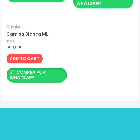
WHATSAPP
Camisas
Camisa Blanca ML
Rated
$
89,000
0
out
of
ADD TO CART
5
COMPRA POR
WHATSAPP