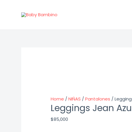
Ir
al
contenido
Home
/
NIÑAS
/
Pantalones
/ Legging
Leggings Jean Azu
$
85,000