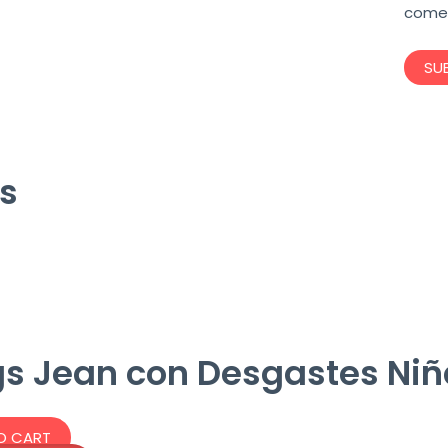
comen
s
s Jean con Desgastes Niñ
O CART