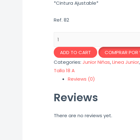
*Cintura Ajustable*
Ref. 82
Leggings
Jean
ADD TO CART
COMPRAR POR
Azul
Claro
Categories:
Junior Niñas
,
Linea Junior
Niña
Talla 18 A
quantity
Reviews (0)
Reviews
There are no reviews yet.