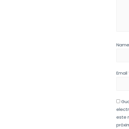
Nam
Email
Gua
elect
este 
próxi