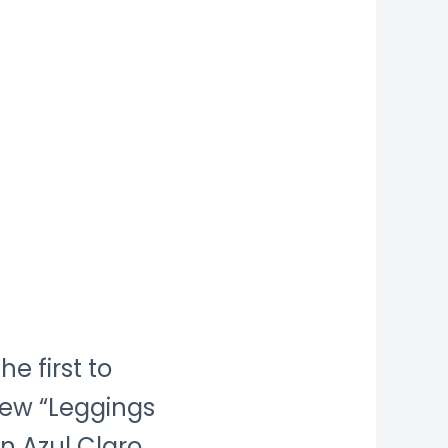
he first to
iew “Leggings
n Azul Claro