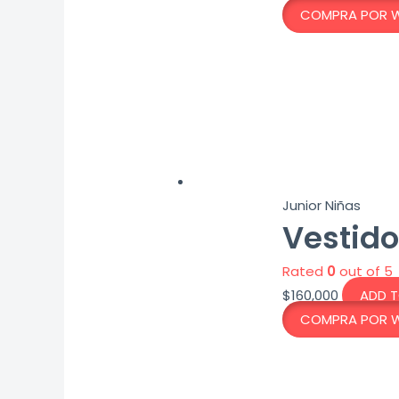
COMPRA POR 
Junior Niñas
Vestido
Rated
0
out of 5
$
160,000
ADD 
COMPRA POR 