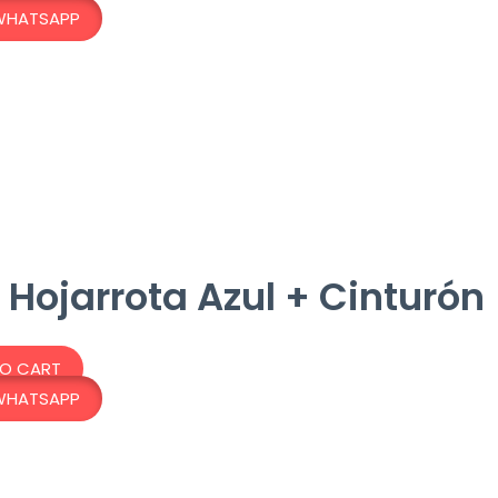
WHATSAPP
 Hojarrota Azul + Cinturón
TO CART
WHATSAPP