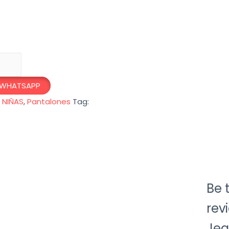
 WHATSAPP
,
NIÑAS
,
Pantalones
Tag:
Be t
rev
Jea