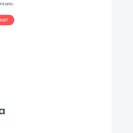
tario.
a