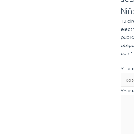
Niñ
Tu di
elect
publi
oblig
con
*
Your 
Your 