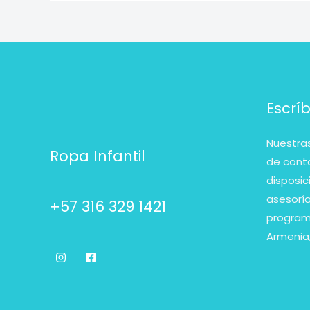
Escrí
Nuestras
Ropa Infantil
de cont
disposic
asesorí
+57 316 329 1421
programa
Armenia,