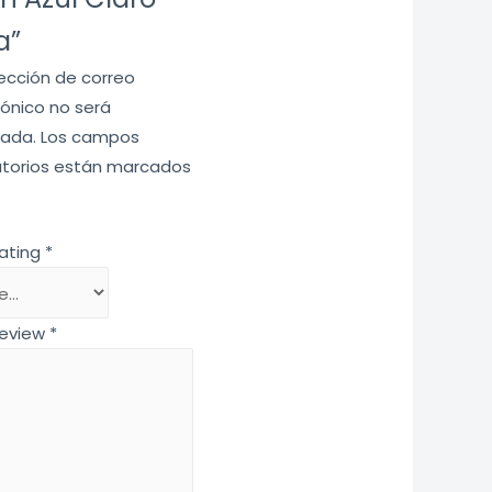
a”
rección de correo
rónico no será
cada.
Los campos
atorios están marcados
rating
*
review
*