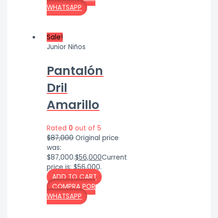
WHATSAPP
Sale!
Junior Niños
Pantalón
Dril
Amarillo
Rated
0
out of 5
$
87,000
Original price
was:
$87,000.
$
56,000
Current
price is: $56,000.
ADD TO CART
COMPRA POR
WHATSAPP