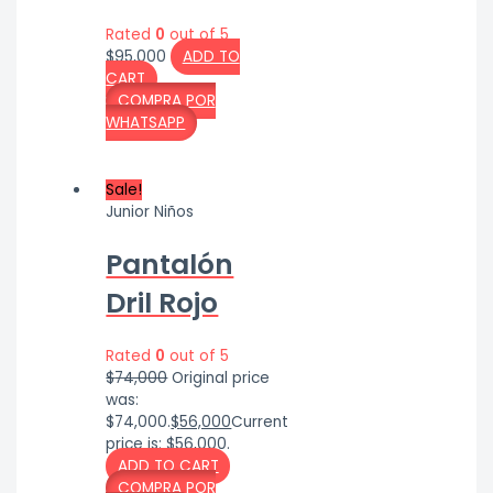
Rated
0
out of 5
$
95,000
ADD TO
CART
COMPRA POR
WHATSAPP
Sale!
Junior Niños
Pantalón
Dril Rojo
Rated
0
out of 5
$
74,000
Original price
was:
$74,000.
$
56,000
Current
price is: $56,000.
ADD TO CART
COMPRA POR