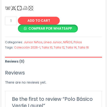
Polo
ADD TO CART
Básico
COMPRAR POR WHATSAPP
Verde
Laurel
Categories:
Junior Niños
,
Linea Junior
,
NIÑOS
,
Polos
quantity
Tags:
Colección 2026-1
,
Talla 10
,
Talla 12
,
Talla 14
,
Talla 16
Reviews (0)
Reviews
There are no reviews yet.
Be the first to review “Polo Básico
Verde Laurel”