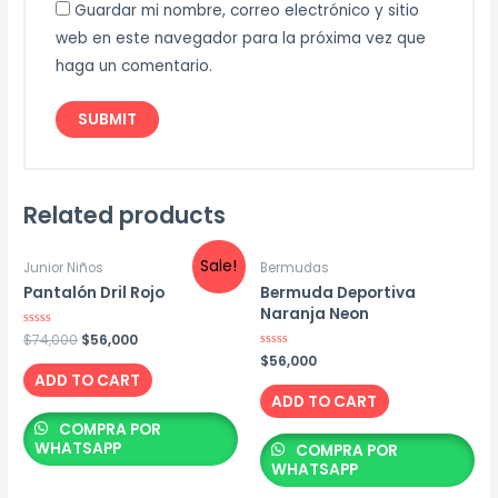
Guardar mi nombre, correo electrónico y sitio
web en este navegador para la próxima vez que
haga un comentario.
Related products
Sale!
Junior Niños
Bermudas
Pantalón Dril Rojo
Bermuda Deportiva
Naranja Neon
Original
Current
Rated
$
74,000
$
56,000
0
price
price
Rated
$
56,000
out
0
was:
is:
of
ADD TO CART
out
5
$74,000.
$56,000.
of
ADD TO CART
5
COMPRA POR
WHATSAPP
COMPRA POR
WHATSAPP