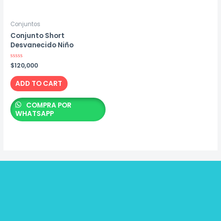
Conjuntos
Conjunto Short
Desvanecido Niño
Rated
$
120,000
0
out
of
ADD TO CART
5
COMPRA POR
WHATSAPP