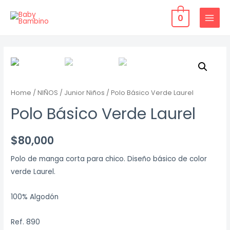
Ir
0
al
MAIN
contenido
MENU
Home
/
NIÑOS
/
Junior Niños
/ Polo Básico Verde Laurel
Polo Básico Verde Laurel
$
80,000
Polo de manga corta para chico. Diseño básico de color
verde Laurel.
100% Algodón
Ref. 890