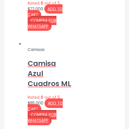
Rated
0
out of 5
$
72,000
ADD TO
CART
COMPRA POR
WHATSAPP
Camisas
Camisa
Azul
Cuadros ML
Rated
0
out of 5
$
85,000
ADD TO
CART
COMPRA POR
WHATSAPP