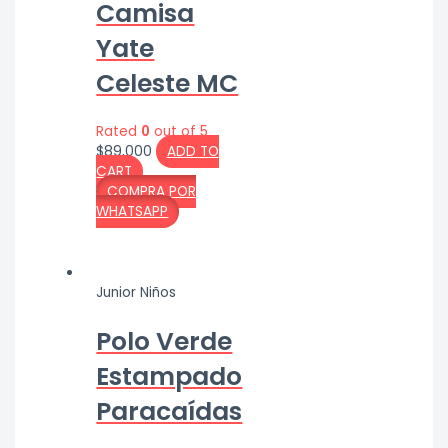
Camisa
Yate
Celeste MC
Rated
0
out of 5
$
89,000
ADD TO
CART
COMPRA POR
WHATSAPP
Junior Niños
Polo Verde
Estampado
Paracaídas