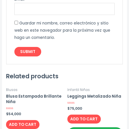
Guardar mi nombre, correo electrónico y sitio
web en este navegador para la próxima vez que
haga un comentario.
Related products
Blusas
Infantil Niñas
Blusa Estampada Brillante
Leggings Metalizado Niña
Niña
Rated
$
75,000
0
Rated
$
54,000
out
0
of
ADD TO CART
out
5
of
ADD TO CART
5