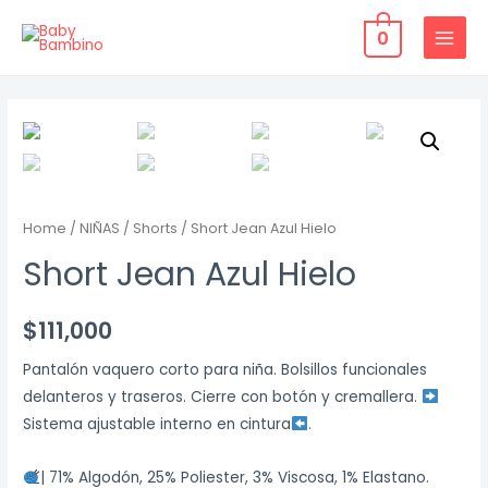
Ir
0
al
MAIN
contenido
MENU
Home
/
NIÑAS
/
Shorts
/ Short Jean Azul Hielo
Short Jean Azul Hielo
$
111,000
Pantalón vaquero corto para niña. Bolsillos funcionales
delanteros y traseros. Cierre con botón y cremallera.
Sistema ajustable interno en cintura
.
| 71% Algodón, 25% Poliester, 3% Viscosa, 1% Elastano.