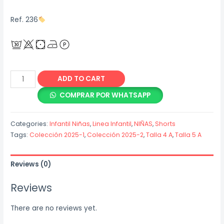
Ref. 236
Short
Short
ADD TO CART
Cargo
Jean
Indigo
COMPRAR POR WHATSAPP
Azul
quantity
Hielo
Categories:
Infantil Niñas
,
Linea Infantil
,
NIÑAS
,
Shorts
quantity
Tags:
Colección 2025-1
,
Colección 2025-2
,
Talla 4 A
,
Talla 5 A
Reviews (0)
Reviews
There are no reviews yet.