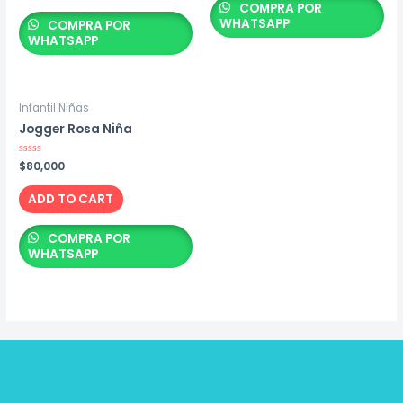
COMPRA POR
WHATSAPP
COMPRA POR
WHATSAPP
Infantil Niñas
Jogger Rosa Niña
Rated
$
80,000
0
out
of
ADD TO CART
5
COMPRA POR
WHATSAPP