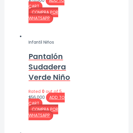
$
75,000
ADD TO
CART
COMPRA POR
WHATSAPP
Infantil Niños
Pantalón
Sudadera
Verde Niño
Rated
0
out of 5
$
56,000
ADD TO
CART
COMPRA POR
WHATSAPP