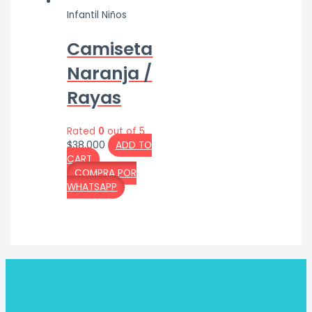
Infantil Niños
Camiseta
Naranja /
Rayas
Rated
0
out of 5
$
38,000
ADD TO
CART
COMPRA POR
WHATSAPP