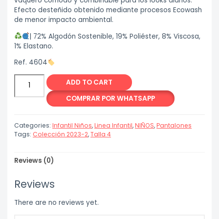
vaquero cómodo y combinable para los looks diarios.
Efecto desteñido obtenido mediante procesos Ecowash
de menor impacto ambiental.
| 72% Algodón Sostenible, 19% Poliéster, 8% Viscosa,
1% Elastano.
Ref. 4604
Overol
ADD TO CART
Jean
quantity
COMPRAR POR WHATSAPP
Categories:
Infantil Niños
,
Linea Infantil
,
NIÑOS
,
Pantalones
Tags:
Colección 2023-2
,
Talla 4
Reviews (0)
Reviews
There are no reviews yet.