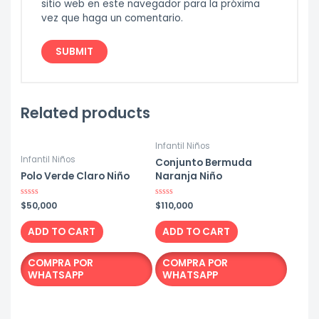
sitio web en este navegador para la próxima
vez que haga un comentario.
Related products
Infantil Niños
Infantil Niños
Conjunto Bermuda
Polo Verde Claro Niño
Naranja Niño
Rated
$
50,000
Rated
$
110,000
0
0
out
out
of
of
ADD TO CART
ADD TO CART
5
5
COMPRA POR
COMPRA POR
WHATSAPP
WHATSAPP