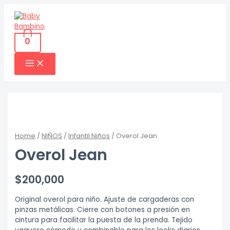
Ir
al
contenido
0
MAIN
MENU
Home
/
NIÑOS
/
Infantil Niños
/ Overol Jean
Overol Jean
$
200,000
Original overol para niño. Ajuste de cargaderas con
pinzas metálicas. Cierre con botones a presión en
cintura para facilitar la puesta de la prenda. Tejido