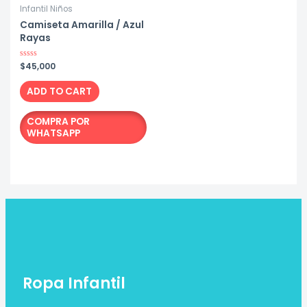
Infantil Niños
Camiseta Amarilla / Azul
Rayas
Rated
$
45,000
0
out
of
ADD TO CART
5
COMPRA POR
WHATSAPP
Ropa Infantil